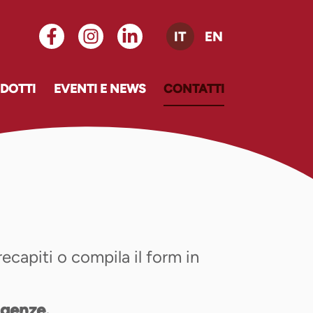
IT
EN
DOTTI
EVENTI E NEWS
CONTATTI
recapiti o compila il form in
igenze.